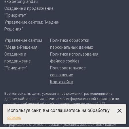
ekb.betongrand.ru
Создание и продвижение:
"Приоритет"
Управление сайтом: "Медиа-
Решения"
Управление сайтом
Политика обработки
"Медиа-Решения
персональных данных
Создание и
Политика использования
продвижение
файлов cookies
"Приоритет"
Пользовательское
соглашение
Карта сайта
Все материалы, цены, условия и предложения, размещенные на
данном сайте, носят исключительно информационный характер и не
являются публичной офертой в соответствии со статьей 437
Гражданского кодекса Российской Федерации. Договор может быть
Используя сайт, вы соглашаетесь на обработку
составлен только после индивидуального согласования всех деталей
cookies
и оформляется в письменном виде. Для получения точной
информации о стоимости, сроках и условиях обращайтесь к нашим